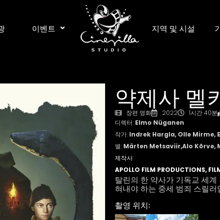
광
이벤트
지역 및 시설
약제사 멜
장편 영화
2022
1시간 40분
디렉터:
Elmo Nüganen
작가:
Indrek Hargla, Olle Mirme
별:
Märten Metsaviir,Alo Kõrve,
제작사:
APOLLO FILM PRODUCTIONS, FI
탈린의 한 약사가 기독교 세계
혀내야 하는 중세 범죄 스릴러
촬영 위치: