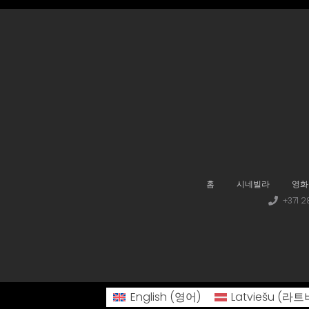
홈
시네빌라
영화
+371
English
(
영어
)
Latviešu
(
라트