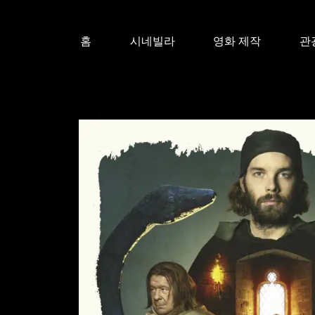
홈
시네빌라
영화 제작
관