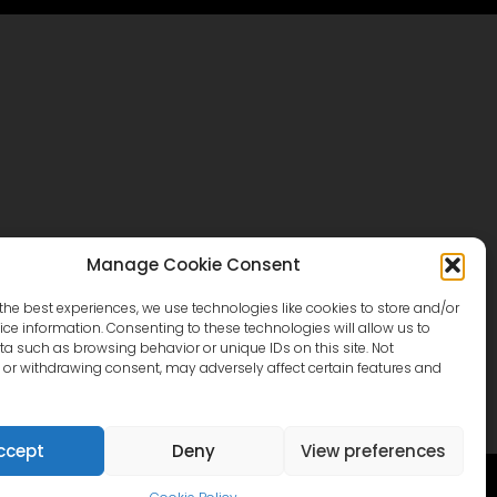
Manage Cookie Consent
카탈로그
문의하기
the best experiences, we use technologies like cookies to store and/or
빌라스튜디오
ce information. Consenting to these technologies will allow us to
a such as browsing behavior or unique IDs on this site. Not
or withdrawing consent, may adversely affect certain features and
ccept
Deny
View preferences
)
Русский
(
러시아어
)
한국어