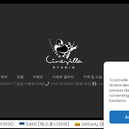
 제작
관광
이벤트
이벤트 갤러리
지역 및 시설
가상 투어
To provide 
 28606677 (관광/이벤트/카페)
+371 29214417 (영화 제작)
시네빌라
시네
access devi
process dat
consenting 
functions.
A
비아어
)
Eesti
(
에스토니아어
)
Lietuvių
(
리투아니아어