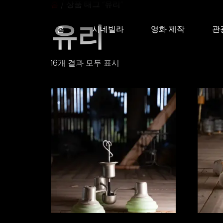
홈
/ 상품 태그 “유리”
유리
홈
시네빌라
영화 제작
관
16개 결과 모두 표시