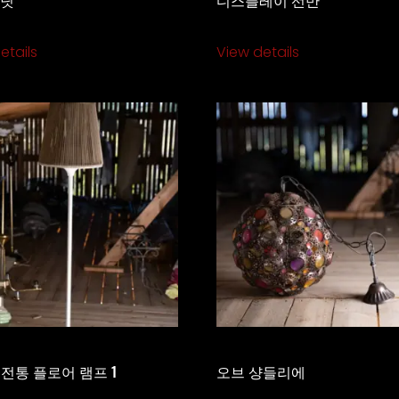
etails
View details
전통 플로어 램프 1
오브 샹들리에