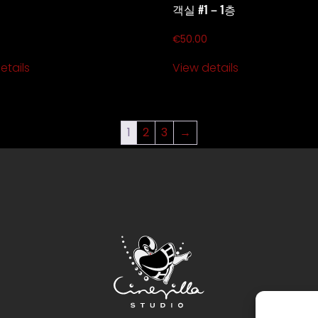
용
객실 #1 – 1층
€
50.00
etails
View details
1
2
3
→