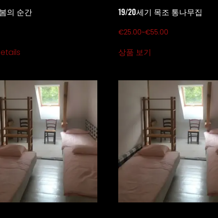
 봄의 순간
19/20세기 목조 통나무집
€
25.00
~
€
55.00
etails
상품 보기