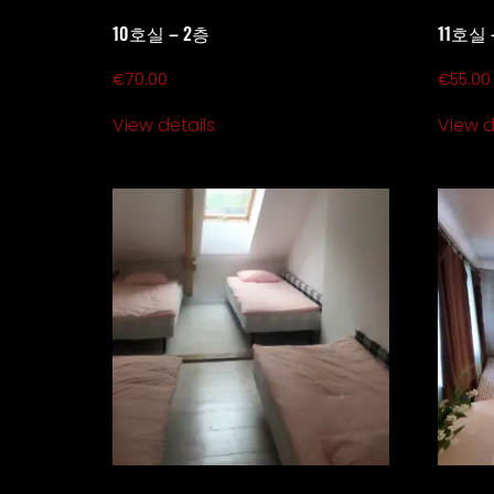
10호실 – 2층
11호실 
€
70.00
€
55.00
View details
View d