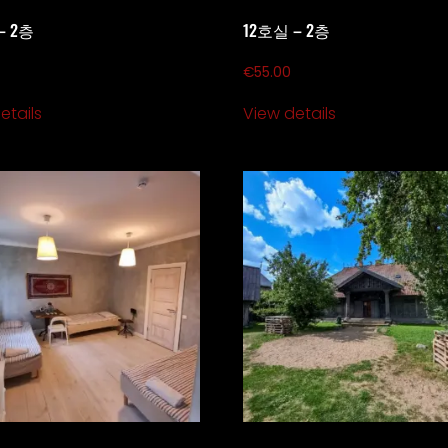
– 2층
12호실 – 2층
€
55.00
etails
View details