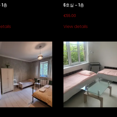
 1층
6호실 – 1층
€
55.00
etails
View details