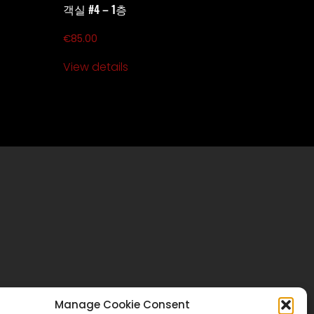
객실 #4 – 1층
€
85.00
View details
Manage Cookie Consent