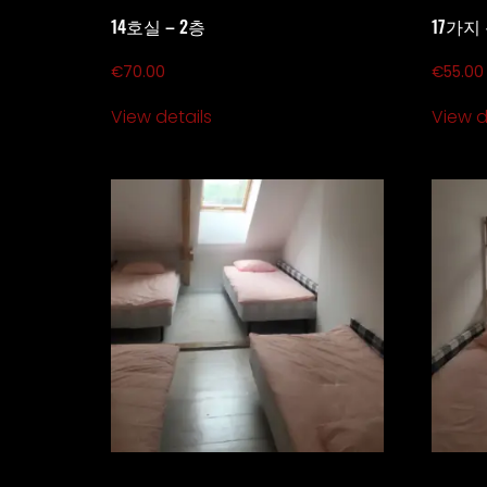
14호실 – 2층
17가지
€
70.00
€
55.00
View details
View d