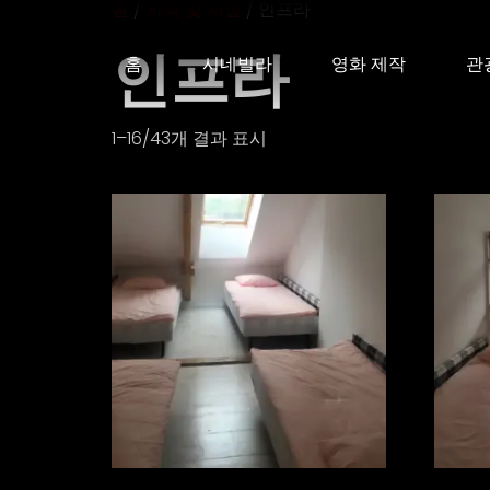
홈
/
지역 및 시설
/ 인프라
인프라
홈
시네빌라
영화 제작
관
1–16/43개 결과 표시