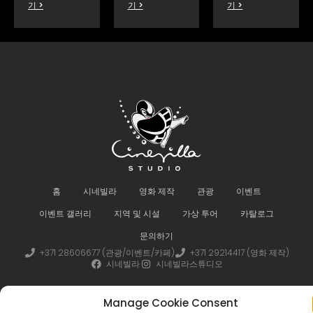
기 >
기 >
기 >
홈
시네빌라
영화 제작
관광
이벤트
이벤트 갤러리
지역 및 시설
가상 투어
카탈로그
문의하기
+371 28606677 (관광/이벤트/카페)
+371 29214417 (영화 제작)
시네빌라
시네빌라스튜디오
Manage Cookie Consent