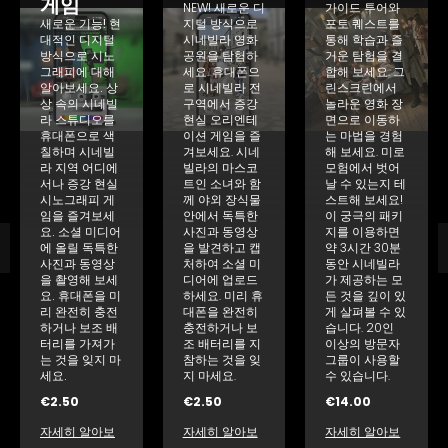
게임
NEW! 새로운 디
가이드 투어와
새로운 기능! 현
지털 방식으로
포토 퀘스트를
대적인 디지털
시네빌라 영화
통해 학습과 즐
방식으로 시노
공원을 탐험하
거운 탐험을 결
그래피에 대해
세요. 휴대폰으
합해 보세요. 그
알아보세요. 상
로 시네빌라 전
린스크린에서
상 속의 시네빌
구역에서 증강
놀라운 영화 장
라 스튜디오를
현실 오리엔테
면으로 이동하
휴대폰으로 색
이션 게임을 즐
는 마법을 경험
칠하며 시네빌
겨보세요. 시네
해 보세요. 미로
라 지역 어디에
빌라의 마스코
모험에서 벗어
서나 증강 현실
트인 소녀와 함
날 수 있는지 테
시노그래피 게
께 야외 장식물
스트해 보세요!
임을 즐겨보세
안에서 독특한
이 궁극의 패키
요. 소셜 미디어
사진과 동영상
지를 이용하면
에 올릴 독특한
을 발견하고 캡
약 3시간 30분
사진과 동영상
처하여 소셜 미
동안 시네빌라
을 촬영해 보세
디어에 업로드
가 제공하는 모
요. 휴대폰을 미
하세요. 미리 휴
든 것을 깊이 있
리 완전히 충전
대폰을 완전히
게 살펴볼 수 있
하거나 보조 배
충전하거나 보
습니다. 20인
터리를 가져가
조 배터리를 지
이상의 방문자
는 것을 잊지 마
참하는 것을 잊
그룹이 사용할
세요.
지 마세요.
수 있습니다.
€
2.50
€
2.50
€
14.00
자세히 알아보
자세히 알아보
자세히 알아보