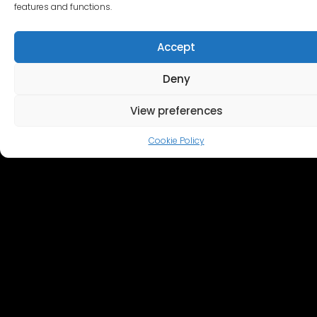
features and functions.
Accept
Deny
View preferences
Cookie Policy
기타 세트
리가의 수호자