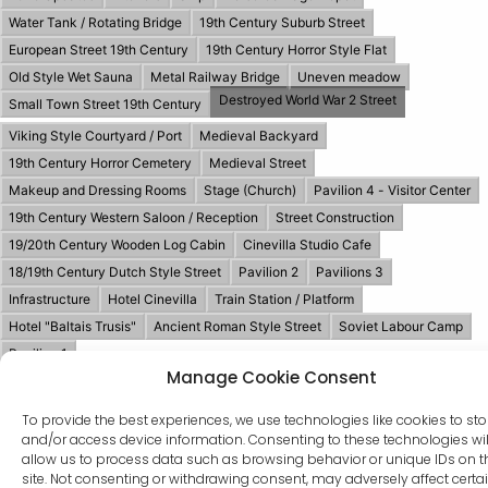
Manage Cookie Consent
To provide the best experiences, we use technologies like cookies to sto
and/or access device information. Consenting to these technologies wil
이곳에서 촬영한 프로덕션
allow us to process data such as browsing behavior or unique IDs on t
site. Not consenting or withdrawing consent, may adversely affect certa