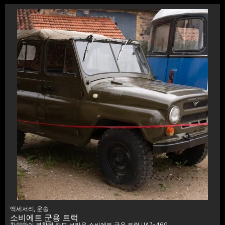
액세서리
,
운송
소비에트 군용 트럭
차양막이 부착된 카모 브라운 소비에트 군용 트럭 UAZ-469