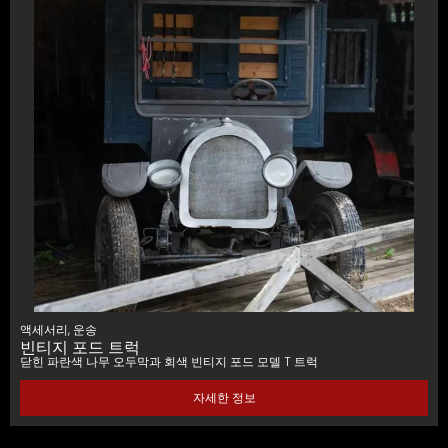
액세서리
,
운송
빈티지 포드 트럭
닫힌 파란색 나무 오두막과 회색 빈티지 포드 모델 T 트럭
자세한 정보