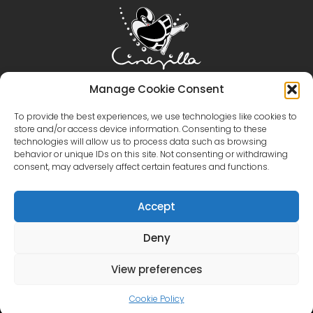
Manage Cookie Consent
홈
시네빌라
영화 제작
관광
이벤트
To provide the best experiences, we use technologies like cookies to
이벤트 갤러리
지역 및 시설
가상 투어
카탈로그
store and/or access device information. Consenting to these
technologies will allow us to process data such as browsing
문의하기
behavior or unique IDs on this site. Not consenting or withdrawing
+371 28606677 (관광/이벤트/카페)
+371 29214417 (영화 제작)
consent, may adversely affect certain features and functions.
시네빌라
시네빌라스튜디오
Accept
Deny
English
(
영어
)
Latviešu
(
라트비아어
)
Eesti
(
에스토니아어
)
Lietuvių
(
리투아니아어
)
View preferences
Русский
(
러시아어
)
한국어
Cookie Policy