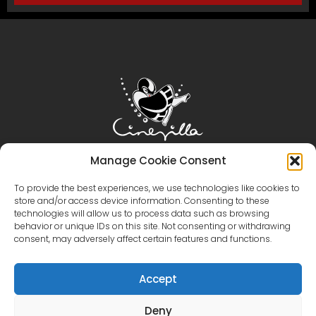
Manage Cookie Consent
홈
시네빌라
영화 제작
관광
이벤트
To provide the best experiences, we use technologies like cookies to
이벤트 갤러리
지역 및 시설
가상 투어
카탈로그
store and/or access device information. Consenting to these
technologies will allow us to process data such as browsing
문의하기
behavior or unique IDs on this site. Not consenting or withdrawing
+371 28606677 (관광/이벤트/카페)
+371 29214417 (영화 제작)
consent, may adversely affect certain features and functions.
시네빌라
시네빌라스튜디오
Accept
Deny
English
(
영어
)
Latviešu
(
라트비아어
)