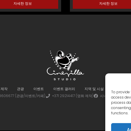
자세한 정보
자세한 정보
 제작
관광
이벤트
이벤트 갤러리
지역 및 시설
가상 투어
To provide 
 28606677 (관광/이벤트/카페)
+371 29214417 (영화 제작)
시네빌라
시네
access devi
process dat
consenting 
functions.
A