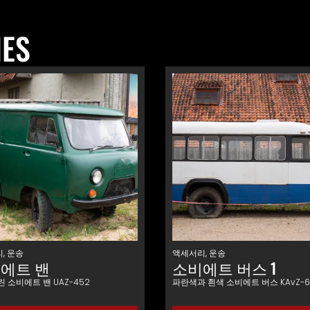
IES
리
,
운송
액세서리
,
운송
에트 밴
소비에트 버스 1
 소비에트 밴 UAZ-452
파란색과 흰색 소비에트 버스 KAvZ-6