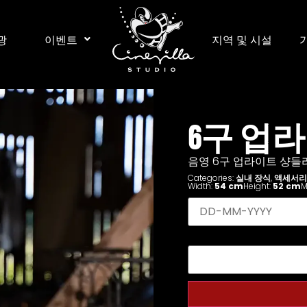
광
이벤트
지역 및 시설
6구 업
음영 6구 업라이트 샹들
Categories:
실내 장식
,
액세서리
Width:
54 cm
Height:
52 cm
M