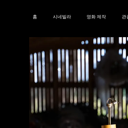
홈
시네빌라
영화 제작
관