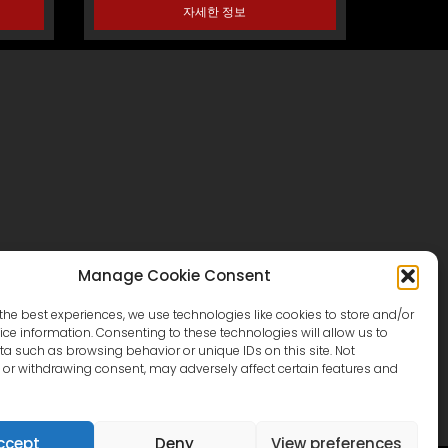
자세한 정보
Manage Cookie Consent
카탈로그
문의하기
the best experiences, we use technologies like cookies to store and/or
빌라스튜디오
ce information. Consenting to these technologies will allow us to
a such as browsing behavior or unique IDs on this site. Not
or withdrawing consent, may adversely affect certain features and
ccept
Deny
View preferences