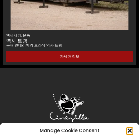
액세서리
,
운송
역사 트램
목재 인테리어의 보라색 역사 트램
자세한 정보
Manage Cookie Consent
홈
시네빌라
영화 제작
관광
이벤트