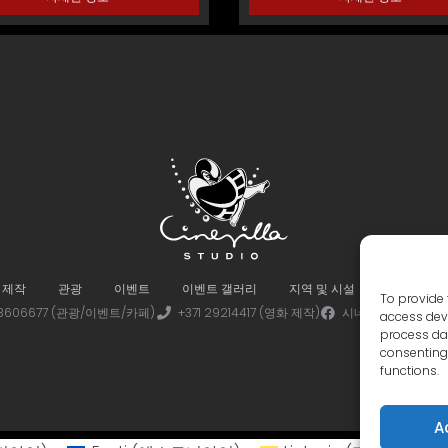
 제작
관광
이벤트
이벤트 갤러리
지역 및 시설
가상 투어
To provide 
 28606677 (관광/이벤트/카페)
+371 29214417 (영화 제작)
시네빌라
시네
access devi
process dat
consenting 
functions.
A