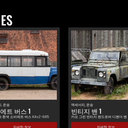
IES
리
,
운송
액세서리
,
운송
에트 버스 1
빈티지 밴 1
 흰색 소비에트 버스 KAvZ-685
카모 그린 빈티지 랜드로버 디펜더 밴
자세한 정보
자세한 정보