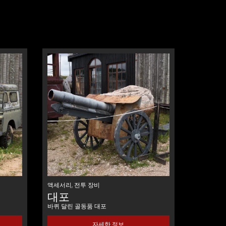
액세서리
,
전투 장비
대포
바퀴 달린 골동품 대포
자세한 정보