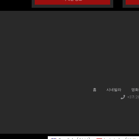
홈
시네빌라
영화
+371