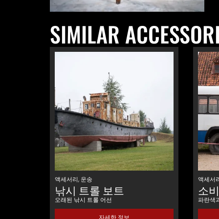
SIMILAR ACCESSOR
액세서리
,
운송
액세서
낚시 트롤 보트
소비
오래된 낚시 트롤 어선
파란색과
자세한 정보