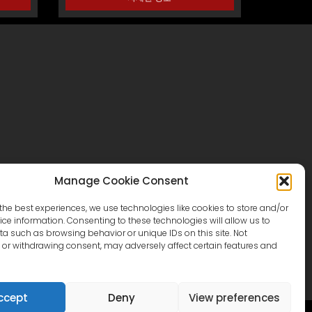
Manage Cookie Consent
카탈로그
문의하기
the best experiences, we use technologies like cookies to store and/or
빌라스튜디오
ce information. Consenting to these technologies will allow us to
a such as browsing behavior or unique IDs on this site. Not
or withdrawing consent, may adversely affect certain features and
ccept
Deny
View preferences