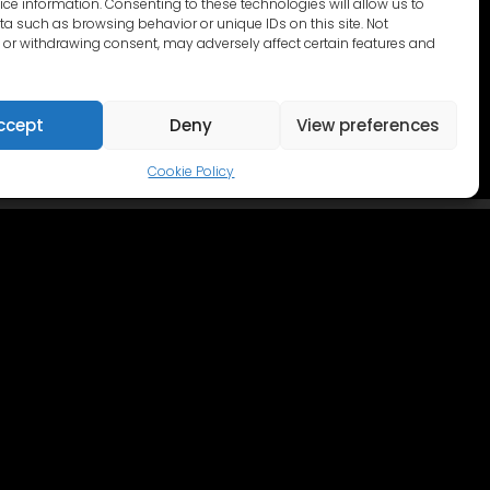
ce information. Consenting to these technologies will allow us to
a such as browsing behavior or unique IDs on this site. Not
or withdrawing consent, may adversely affect certain features and
ccept
Deny
View preferences
Cookie Policy
카탈로그
문의하기