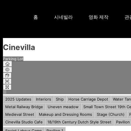
홈
시네빌라
영화 제작
관