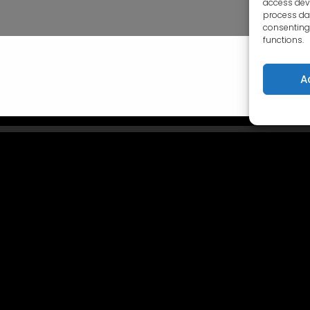
access devi
process dat
consenting 
functions.
A
 제작
관광
이벤트
이벤트 갤러리
지역 및 시설
가상 투어